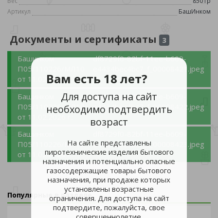
Вес
850 гр
Артикул
БашИнком
Документы и сертификаты
3
Башинком
df8729f0-82bf-11ee-b609-
П05/110226/МЛ10
e4434bec4bc7_f_00008421.jpeg
Вам есть 18 лет?
от 11.02.2026 г.:
Для доступа на сайт
Башинком
df8729f0-82bf-11ee-b609-
П05/110226/МЛ10
e4434bec4bc7_f_00008422.jpeg
необходимо подтвердить
от 11.02.2026 г.:
возраст
Башинком
df8729f0-82bf-11ee-b609-
На сайте представлены
П05/110226/МЛ10
e4434bec4bc7_f_00008423.jpeg
пиротехнические изделия бытового
от 11.02.2026 г.:
назначения и потенциально опасные
газосодержащие товары бытового
назначения, при продаже которых
установлены возрастные
Популярные в разделе
ограничения. Для доступа на сайт
подтвердите, пожалуйста, свое
совершеннолетие.