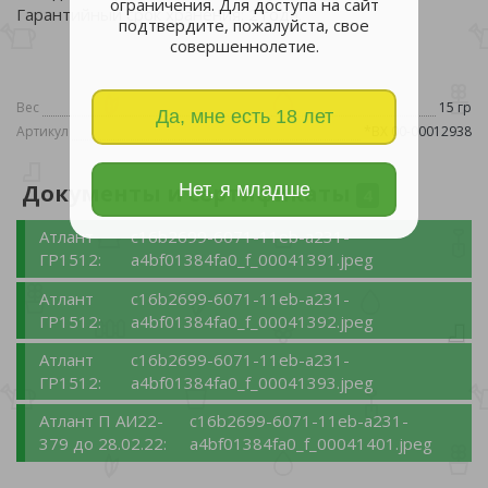
ограничения. Для доступа на сайт
Гарантийный срок хранения: 2 года.
подтвердите, пожалуйста, свое
совершеннолетие.
Вес
15 гр
Да, мне есть 18 лет
Артикул
*ВХ 00-00012938
Нет, я младше
Документы и сертификаты
4
Атлант
c16b2699-6071-11eb-a231-
ГР1512:
a4bf01384fa0_f_00041391.jpeg
Атлант
c16b2699-6071-11eb-a231-
ГР1512:
a4bf01384fa0_f_00041392.jpeg
Атлант
c16b2699-6071-11eb-a231-
ГР1512:
a4bf01384fa0_f_00041393.jpeg
Атлант П АИ22-
c16b2699-6071-11eb-a231-
379 до 28.02.22:
a4bf01384fa0_f_00041401.jpeg