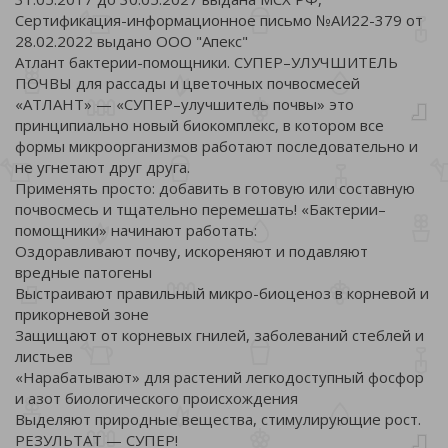
Сертификация-информационное письмо №АИ22-379 от
28.02.2022 выдано ООО "Апекс"
Атлант бактерии-помощники. СУПЕР–УЛУЧШИТЕЛЬ
ПОЧВЫ для рассады и цветочных почвосмесей
«АТЛАНТ» — «СУПЕР–улучшитель почвы» это
принципиально новый биокомплекс, в котором все
формы микроорганизмов работают последовательно и
не угнетают друг друга.
Применять просто: добавить в готовую или составную
почвосмесь и тщательно перемешать! «Бактерии–
помощники» начинают работать:
Оздоравливают почву, искореняют и подавляют
вредные патогены
Выстраивают правильный микро-биоценоз в корневой и
прикорневой зоне
Защищают от корневых гнилей, заболеваний стеблей и
листьев
«Нарабатывают» для растений легкодоступный фосфор
и азот биологического происхождения
Выделяют природные вещества, стимулирующие рост.
РЕЗУЛЬТАТ — СУПЕР!