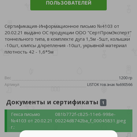
ПОЛЬЗОВАТЕЛЕЙ
Сертификация-Информационное письмо №4103 от
20.02.21 выдано ОС продукции ООО "СертПромЭксперт"
тоннельного типа, в комплекте дуга 1,5м -5шт, колышки
-10шт, клипсы д/крепления -10шт, укрывной материал
плотность 42 - 1,6*5м
Вес
1200 гр
Артикул
LISTOK тов.знак №690566
Документы и сертификаты
1
Гекса письмо
081b772f-c825-11e6-998e-
№4103 от 20.02.21
00224d8742ba_f_00045831.jpeg
г.: