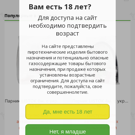
Вам есть 18 лет?
Популярные в разделе
Для доступа на сайт
необходимо подтвердить
возраст
На сайте представлены
пиротехнические изделия бытового
назначения и потенциально опасные
газосодержащие товары бытового
назначения, при продаже которых
установлены возрастные
ограничения. Для доступа на сайт
подтвердите, пожалуйста, свое
совершеннолетие.
Парник LISTOK 6м. с укрывным материалом /5
Парник LISTOK 4м. с укрывным материалом /5
за шт
за шт
Да, мне есть 18 лет
Доступно для
Доступно для
авторизованных
авторизованных
пользователей
пользователей
Нет, я младше