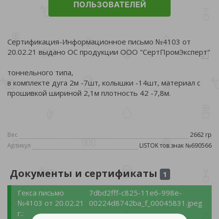
ПОЛЬЗОВАТЕЛЕЙ
Сертификация-Информационное письмо №4103 от
20.02.21 выдано ОС продукции ООО "СертПромЭксперт"
тоннельного типа,
в комплекте дуга 2м -7шт, колышки -14шт, материал с
прошивкой шириной 2,1м плотность 42 -7,8м.
Вес
2662 гр
Артикул
LISTOK тов.знак №690566
Документы и сертификаты
1
Гекса письмо
7dbd2fff-c825-11e6-998e-
№4103 от 20.02.21
00224d8742ba_f_00045831.jpeg
г.: