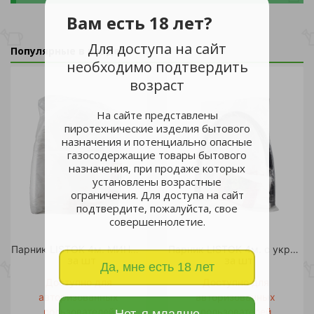
Вам есть 18 лет?
Для доступа на сайт
Популярные в разделе
необходимо подтвердить
возраст
На сайте представлены
пиротехнические изделия бытового
назначения и потенциально опасные
газосодержащие товары бытового
назначения, при продаже которых
установлены возрастные
ограничения. Для доступа на сайт
подтвердите, пожалуйста, свое
совершеннолетие.
Парник LISTOK 4м. МИНИ дуга 1,5м с укрывным материалом /5
Парник LISTOK 4м. с укрывным материалом /5
за шт
за шт
Да, мне есть 18 лет
Доступно для
Доступно для
авторизованных
авторизованных
пользователей
пользователей
Нет, я младше