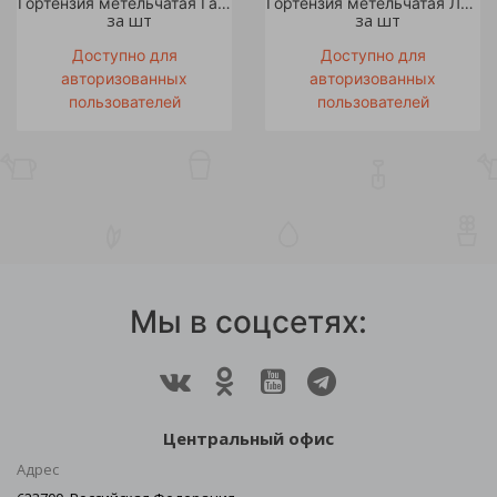
Гортензия метельчатая Гарден Лайтс Литтл Лайт С5 1шт /Garden Lights Little Light
Гортензия метельчатая Ливинг Страуберри Блоссом С2 1шт
за шт
за шт
Доступно для
Доступно для
авторизованных
авторизованных
пользователей
пользователей
Мы в соцсетях:
Центральный офис
Адрес