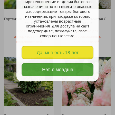
пиротехнические изделия бытового
назначения и потенциально опасные
газосодержащие товары бытового
назначения, при продаже которых
Гортензия метельчатая Ливинг Пинки Промис С2 1шт /Living Pinky Promise
Гортензия метельчатая Ливинг Шуга Раш С2 1шт
установлены возрастные
за шт
за шт
ограничения. Для доступа на сайт
подтвердите, пожалуйста, свое
Доступно для
Доступно для
совершеннолетие.
авторизованных
авторизованных
пользователей
пользователей
Да, мне есть 18 лет
Нет, я младше