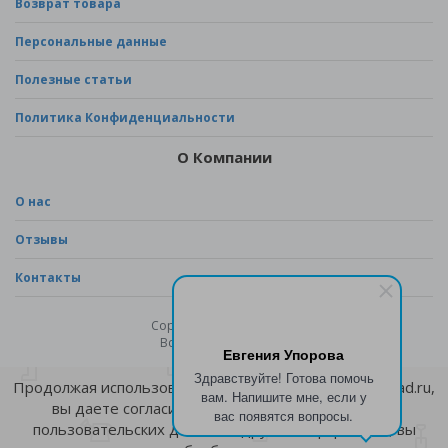
Возврат товара
Персональные данные
Полезные статьи
Политика Конфиденциальности
О Компании
О нас
Отзывы
Контакты
Copyright © 2026 - sad.ru
Все права защищены
Евгения Упорова
Здравствуйте! Готова помочь
Продолжая использовать сайт Интернет-магазина sad.ru,
вам. Напишите мне, если у
вы даете согласие на обработку файлов
cookie
,
вас появятся вопросы.
пользовательских данных и другой информации, вы