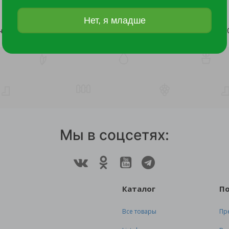
Нет, я младше
Заборчик декоративный "Жук" металлический 3.75 м /1
за шт
за пог
Мы в соцсетях:
Каталог
П
Все товары
Пр