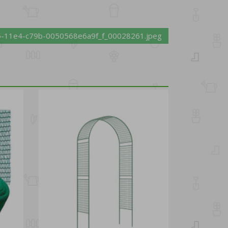
-11e4-c79b-0050568e6a9f_f_00028261.jpeg