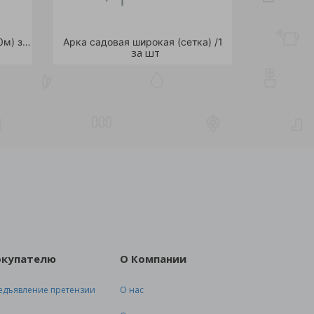
Сетка защитная 35гр/м2 (3*20м) зеленая /20. ОТГРУЖАЕТСЯ ТОЛЬКО РУЛОНОМ (в рулоне 20м)
Арка садовая широкая (сетка) /1
за шт
окупателю
О Компании
едъявление претензии
О нас